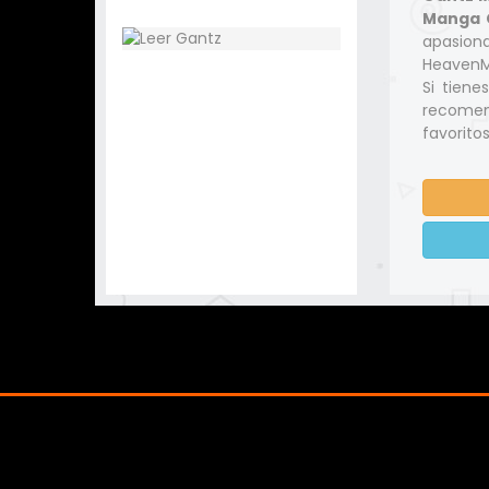
Manga C
apasio
HeavenMa
Si tiene
recomen
favoritos