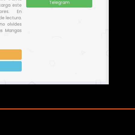
Telegram
carga este
ores. En
e lectura.
no olvides
us Mangas