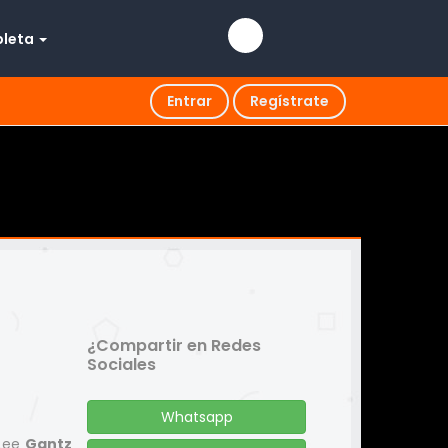
pleta
Entrar
Regístrate
¿Compartir en Redes
Sociales
Whatsapp
 Lee
Gantz