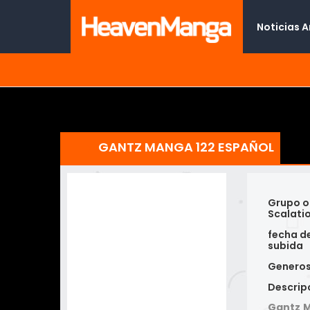
Noticias 
GANTZ MANGA 122 ESPAÑOL
Grupo o
Scalati
fecha d
subida
Genero
Descrip
Gantz M