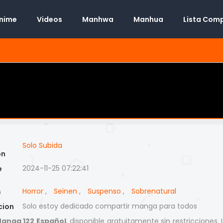
Anime
Videos
Manhwa
Manhua
Lista Com
Solo Subida
on
2024-11-25 07:22:41
e
Horror
,
Seinen
,
Suspenso
,
Sobrenatural
s
Solo estoy dedicado compartir manga para todos
cion
anga 122 Español
, disponible gratuitamente sin restricciones.