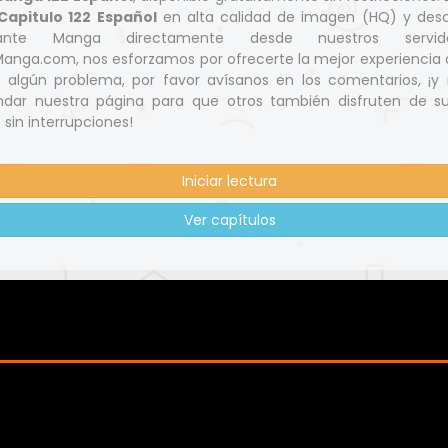
apitulo 122 Español
en alta calidad de imagen (HQ) y des
nante Manga directamente desde nuestros servid
nga.com, nos esforzamos por ofrecerte la mejor experiencia d
s algún problema, por favor avísanos en los comentarios, ¡y 
dar nuestra página para que otros también disfruten de s
 sin interrupciones!
Iniciar lectura
Ver capítulos