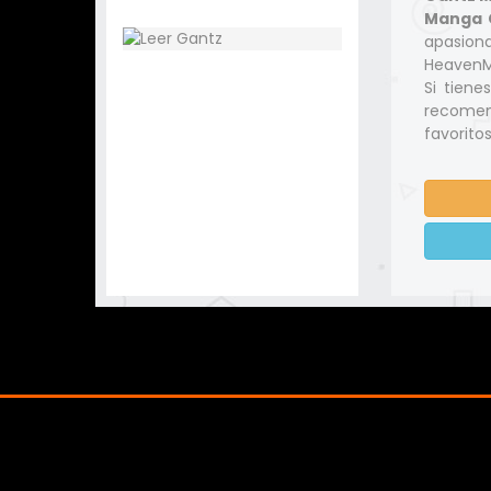
Manga C
apasio
HeavenMa
Si tiene
recomen
favoritos