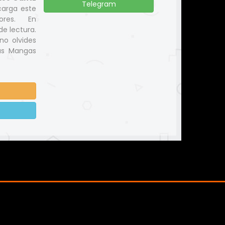
Telegram
carga este
ores. En
e lectura.
no olvides
us Mangas