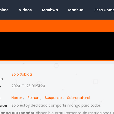
Anime
Videos
Manhwa
Manhua
Lista Com
Solo Subida
on
2024-11-25 06:51:24
e
Horror
,
Seinen
,
Suspenso
,
Sobrenatural
s
Solo estoy dedicado compartir manga para todos
cion
anga 100 Español
, disponible gratuitamente sin restricciones.