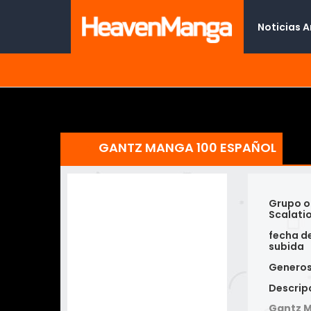
Noticias 
GANTZ MANGA 100 ESPAÑOL
Grupo o
Scalati
fecha d
subida
Genero
Descrip
Gantz M