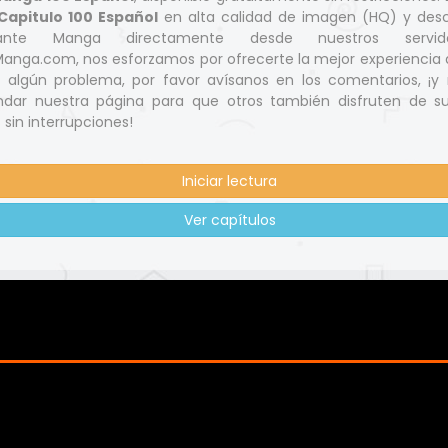
apitulo 100 Español
en alta calidad de imagen (HQ) y des
nante Manga directamente desde nuestros servid
nga.com, nos esforzamos por ofrecerte la mejor experiencia d
s algún problema, por favor avísanos en los comentarios, ¡y 
dar nuestra página para que otros también disfruten de s
 sin interrupciones!
Iniciar lectura
Ver capítulos