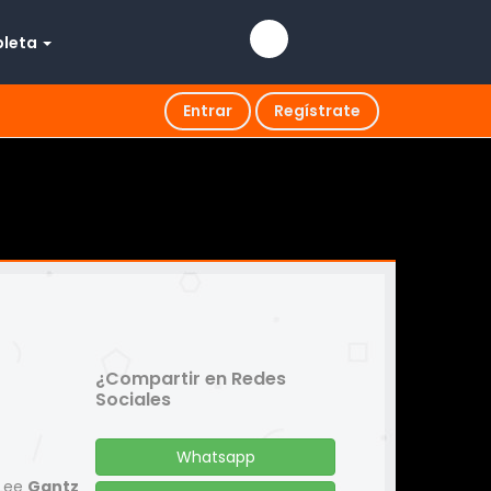
pleta
Entrar
Regístrate
¿Compartir en Redes
Sociales
Whatsapp
 Lee
Gantz