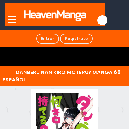
Entrar
Regístrate
DANBERU NAN KIRO MOTERU? MANGA 65
ESPAÑOL