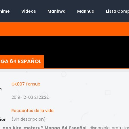
Anime
Videos
Manhwa
Manhua
Lista Com
NGA 64 ESPAÑOL
GK007 Fansub
n
2019-12-03 21:23:22
Recuentos de la vida
(Sin descripción)
ion
 nan kiro moteru? Manga 64 Español
, disponible gratuit