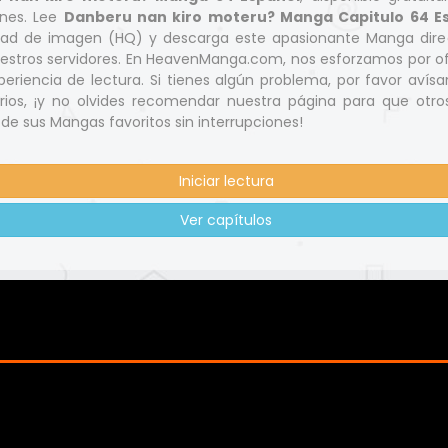
ones. Lee
Danberu nan kiro moteru? Manga Capitulo 64 E
idad de imagen (HQ) y descarga este apasionante Manga dir
estros servidores. En HeavenManga.com, nos esforzamos por of
eriencia de lectura. Si tienes algún problema, por favor avísa
ios, ¡y no olvides recomendar nuestra página para que otr
 de sus Mangas favoritos sin interrupciones!
Iniciar lectura
Ver capítulos