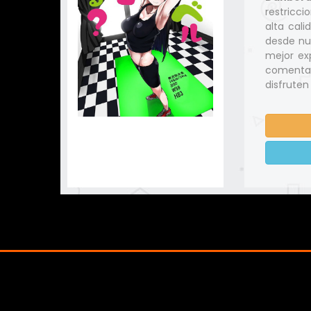
restricci
alta cal
desde nu
mejor exp
comentar
disfruten