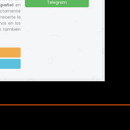
Telegram
spañol
en
ectamente
recerte la
nos en los
os también