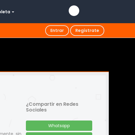
pleta
Entrar
Regístrate
¿Compartir en Redes
Sociales
Whatsapp
amente sin