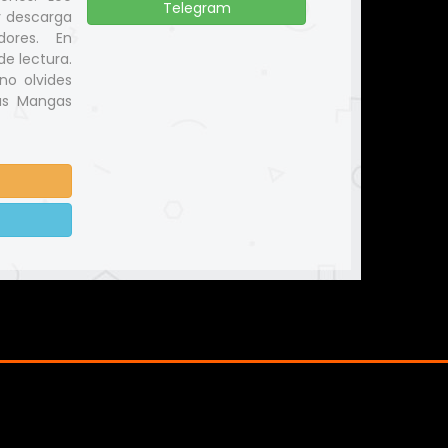
Telegram
y descarga
dores. En
e lectura.
no olvides
us Mangas