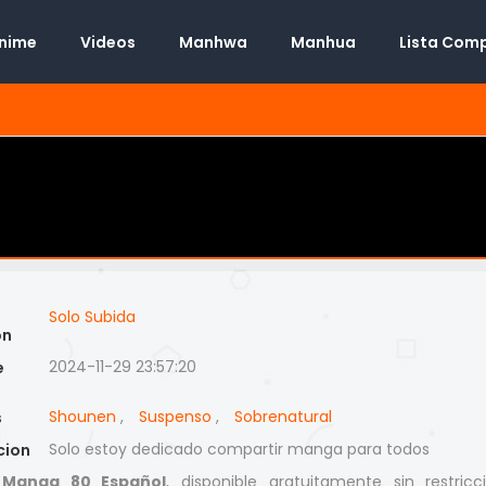
Anime
Videos
Manhwa
Manhua
Lista Com
Solo Subida
on
2024-11-29 23:57:20
e
Shounen
,
Suspenso
,
Sobrenatural
s
Solo estoy dedicado compartir manga para todos
cion
 Manga 80 Español
, disponible gratuitamente sin restricc