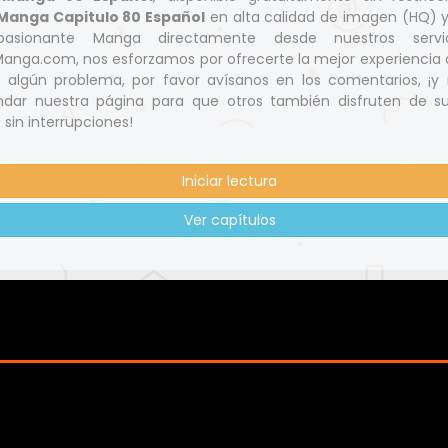
Manga Capitulo 80 Español
en alta calidad de imagen (HQ) 
pasionante Manga directamente desde nuestros servi
nga.com, nos esforzamos por ofrecerte la mejor experiencia d
s algún problema, por favor avísanos en los comentarios, ¡y 
dar nuestra página para que otros también disfruten de s
 sin interrupciones!
Iniciar lectura
Ver capítulos