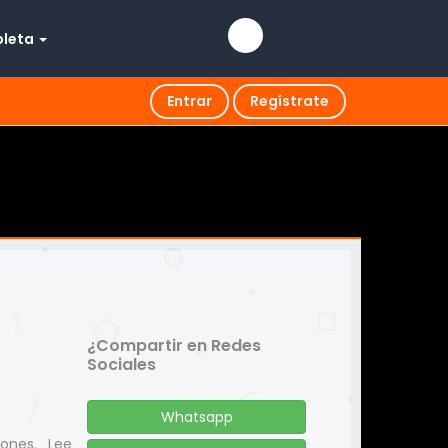
pleta
Entrar
Regístrate
¿Compartir en Redes
Sociales
Whatsapp
iones. Lee