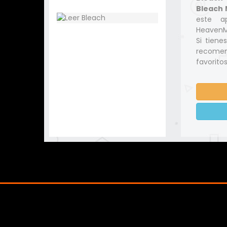
Bleach 
este a
HeavenMa
Si tiene
recomen
favoritos