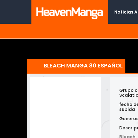
Noticias 
BLEACH MANGA 80 ESPAÑOL
Grupo o
Scalati
fecha d
subida
Genero
Descrip
Bleach