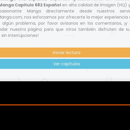
Manga Capitulo 682 Español
en alta calidad de imagen (HQ) 
pasionante Manga directamente desde nuestros servi
nga.com, nos esforzamos por ofrecerte la mejor experiencia d
s algún problema, por favor avísanos en los comentarios, ¡y 
dar nuestra página para que otros también disfruten de s
 sin interrupciones!
Iniciar lectura
Ver capítulos