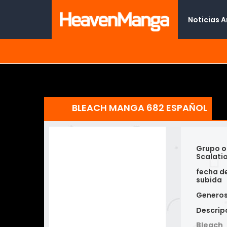
Noticias 
BLEACH MANGA 682 ESPAÑOL
Grupo o
Scalati
fecha d
subida
Genero
Descrip
Bleach