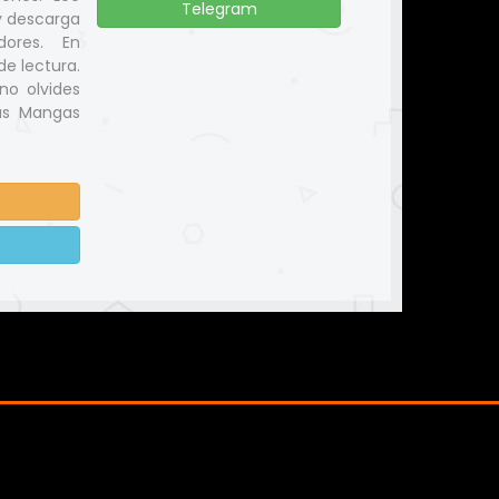
Telegram
y descarga
dores. En
e lectura.
no olvides
us Mangas