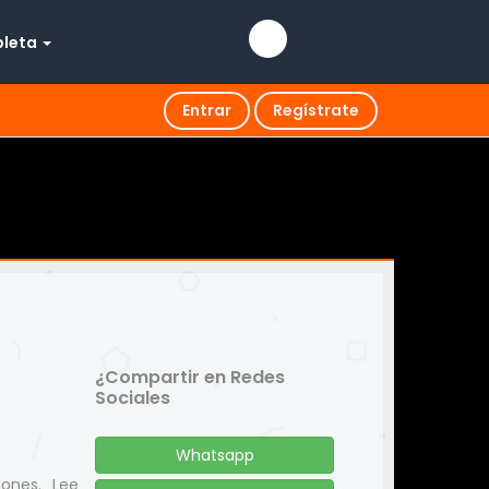
pleta
Entrar
Regístrate
¿Compartir en Redes
Sociales
Whatsapp
iones. Lee