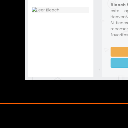
Bleach 
este a
HeavenMa
Si tiene
recomen
favoritos