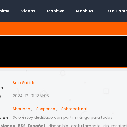
Anime
Videos
Manhwa
Manhua
Lista Com
Solo Subida
on
2024-12-01 12:51:06
e
Shounen
,
Suspenso
,
Sobrenatural
s
Solo estoy dedicado compartir manga para todos
cion
 Manga 682 Español
, disponible gratuitamente sin restricc