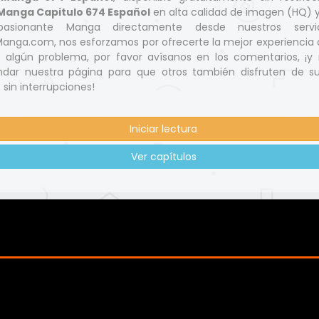
Manga Capitulo 674 Español
en alta calidad de imagen (HQ) 
pasionante Manga directamente desde nuestros servi
nga.com, nos esforzamos por ofrecerte la mejor experiencia d
s algún problema, por favor avísanos en los comentarios, ¡y 
dar nuestra página para que otros también disfruten de s
 sin interrupciones!
Iniciar lectura
Ver capítulos