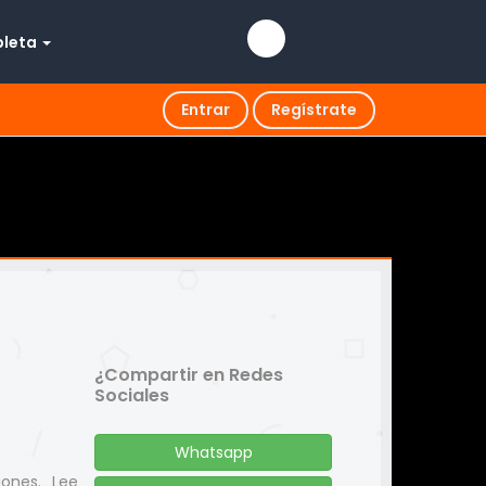
pleta
Entrar
Regístrate
¿Compartir en Redes
Sociales
Whatsapp
iones. Lee