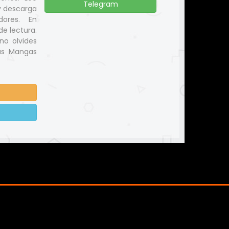
Telegram
y descarga
dores. En
e lectura.
no olvides
us Mangas