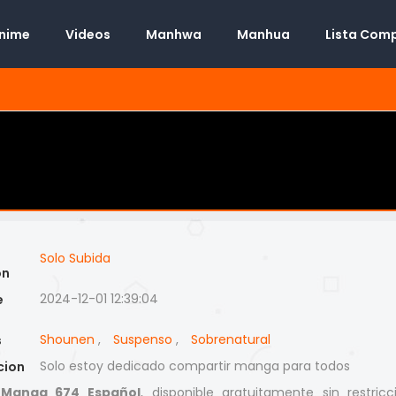
Anime
Videos
Manhwa
Manhua
Lista Com
Solo Subida
on
2024-12-01 12:39:04
e
Shounen
,
Suspenso
,
Sobrenatural
s
Solo estoy dedicado compartir manga para todos
cion
 Manga 674 Español
, disponible gratuitamente sin restricc