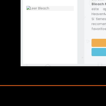
Bleach 
este a
HeavenMa
Si tiene
recomen
favoritos