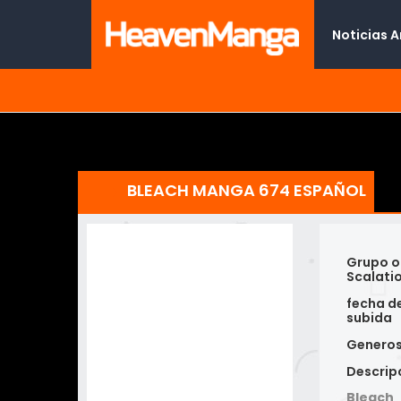
Noticias 
BLEACH MANGA 674 ESPAÑOL
Grupo o
Scalati
fecha d
subida
Genero
Descrip
Bleach