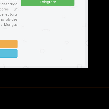
Telegram
y descarga
dores. En
e lectura.
no olvides
us Mangas