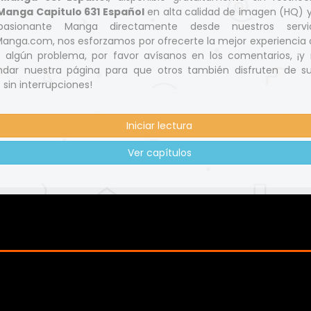
Manga Capitulo 631 Español
en alta calidad de imagen (HQ) 
pasionante Manga directamente desde nuestros servi
nga.com, nos esforzamos por ofrecerte la mejor experiencia d
s algún problema, por favor avísanos en los comentarios, ¡y 
dar nuestra página para que otros también disfruten de s
 sin interrupciones!
Iniciar lectura
Ver capítulos