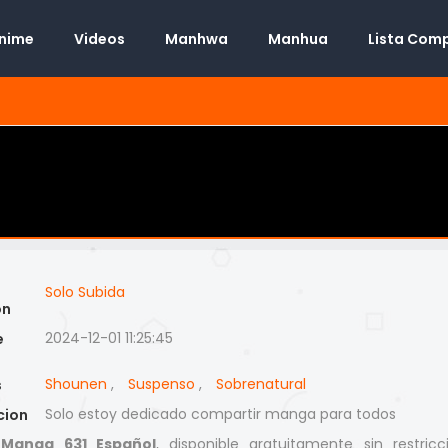
Anime
Videos
Manhwa
Manhua
Lista Com
Solo Subida
on
2024-12-01 11:25:45
e
Shounen
,
Suspenso
,
Sobrenatural
s
Solo estoy dedicado compartir manga para todos
cion
 Manga 631 Español
, disponible gratuitamente sin restricc