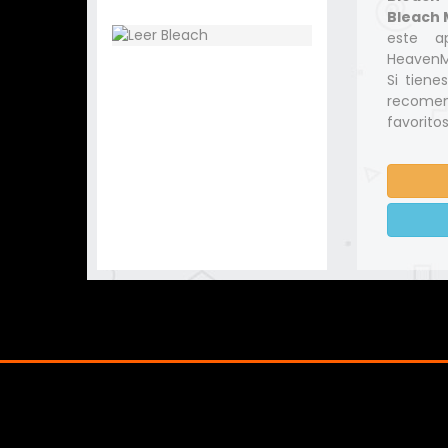
Bleach 
este a
HeavenMa
Si tiene
recomen
favoritos