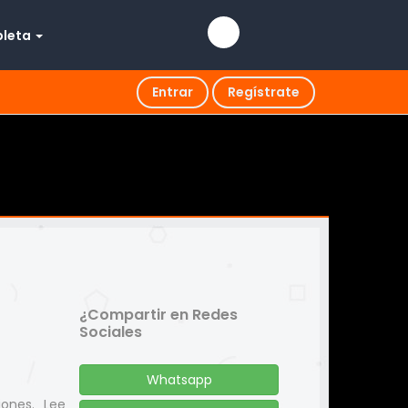
pleta
Entrar
Regístrate
¿Compartir en Redes
Sociales
Whatsapp
iones. Lee