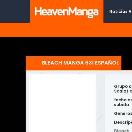
Noticias 
BLEACH MANGA 631 ESPAÑOL
Grupo o
Scalati
fecha d
subida
Genero
Descrip
Bleach