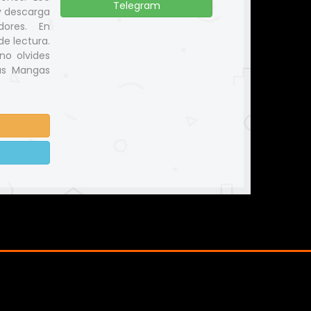
Telegram
y descarga
dores. En
e lectura.
no olvides
us Mangas