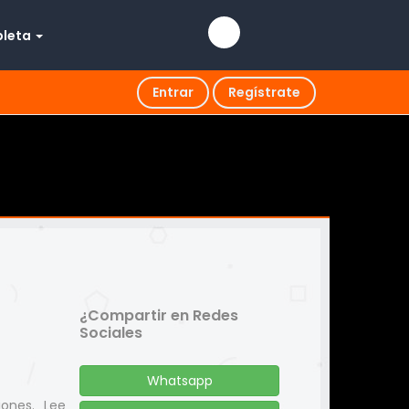
pleta
Entrar
Regístrate
¿Compartir en Redes
Sociales
Whatsapp
iones. Lee