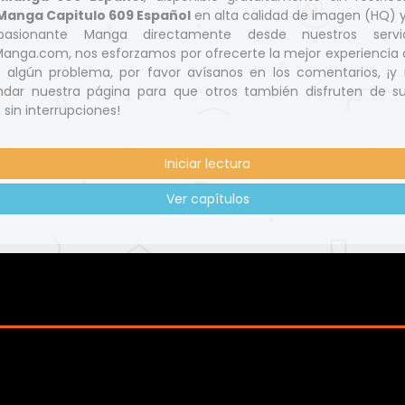
Manga Capitulo 609 Español
en alta calidad de imagen (HQ) 
pasionante Manga directamente desde nuestros servi
nga.com, nos esforzamos por ofrecerte la mejor experiencia d
s algún problema, por favor avísanos en los comentarios, ¡y 
dar nuestra página para que otros también disfruten de s
 sin interrupciones!
Iniciar lectura
Ver capítulos