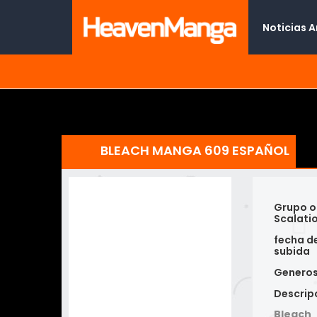
Noticias 
BLEACH MANGA 609 ESPAÑOL
Grupo o
Scalati
fecha d
subida
Genero
Descrip
Bleach