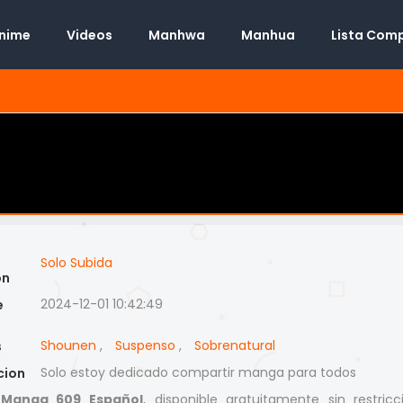
Anime
Videos
Manhwa
Manhua
Lista Com
Solo Subida
on
2024-12-01 10:42:49
e
Shounen
,
Suspenso
,
Sobrenatural
s
Solo estoy dedicado compartir manga para todos
cion
 Manga 609 Español
, disponible gratuitamente sin restricc