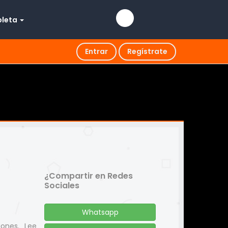
pleta
Entrar
Regístrate
¿Compartir en Redes
Sociales
Whatsapp
iones. Lee