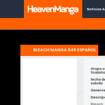
Noticias 
BLEACH MANGA 545 ESPAÑOL
Grupo o
Scalati
fecha d
subida
Genero
Descrip
Bleach