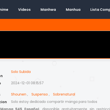
Anime
Videos
Manhwa
Manhua
Lista Com
Solo Subida
on
2024-12-01 08:15:57
e
Shounen
,
Suspenso
,
Sobrenatural
s
Solo estoy dedicado compartir manga para todos
cion
 Manga 545 Español
, disponible gratuitamente sin restricc