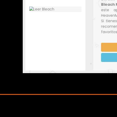
Bleach 
este a
HeavenMa
Si tiene
recomen
favoritos