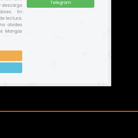
Telegram
y descarga
dores. En
e lectura.
no olvides
us Mangas