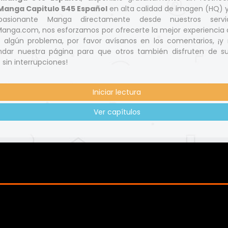
Manga Capitulo 545 Español
en alta calidad de imagen (HQ) 
pasionante Manga directamente desde nuestros servi
nga.com, nos esforzamos por ofrecerte la mejor experiencia d
s algún problema, por favor avísanos en los comentarios, ¡y 
dar nuestra página para que otros también disfruten de s
 sin interrupciones!
Iniciar lectura
Ver capítulos