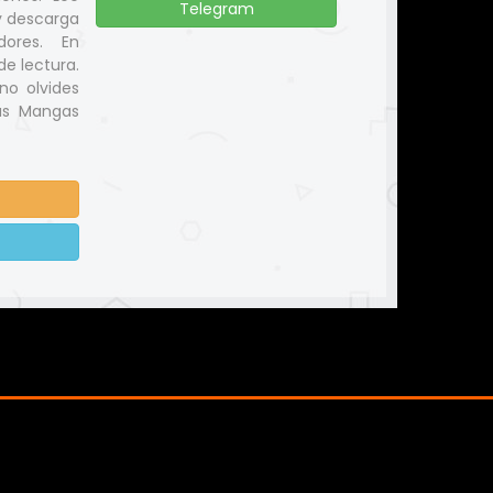
Telegram
y descarga
dores. En
e lectura.
no olvides
us Mangas