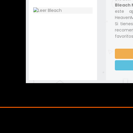
Bleach 
este a
HeavenMa
Si tiene
recomen
favoritos