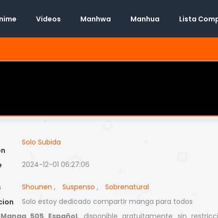
Anime
Videos
Manhwa
Manhua
Lista Com
Solo Subida
on
2024-12-01 06:27:06
e
Shounen
,
Suspenso
,
Sobrenatural
s
Solo estoy dedicado compartir manga para todos
cion
 Manga 505 Español
, disponible gratuitamente sin restricc