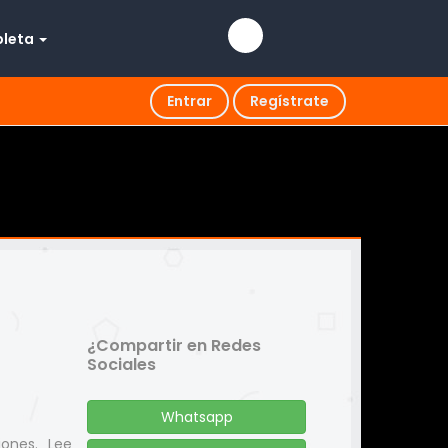
pleta
Entrar
Regístrate
¿Compartir en Redes
Sociales
Whatsapp
iones. Lee