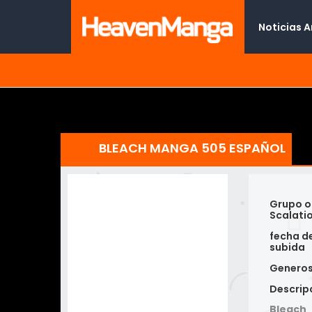
Noticias 
BLEACH MANGA 505 ESPAÑOL
Grupo o
Scalati
fecha d
subida
Genero
Descrip
Bleach