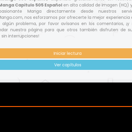
Manga Capitulo 505 Español
en alta calidad de imagen (HQ) 
pasionante Manga directamente desde nuestros servi
nga.com, nos esforzamos por ofrecerte la mejor experiencia d
s algún problema, por favor avísanos en los comentarios, ¡y 
dar nuestra página para que otros también disfruten de s
 sin interrupciones!
Iniciar lectura
Ver capítulos