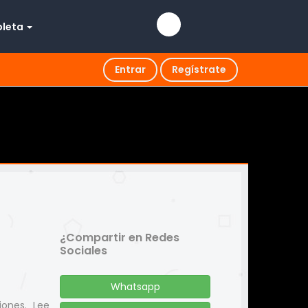
pleta
Entrar
Regístrate
¿Compartir en Redes
Sociales
Whatsapp
iones. Lee