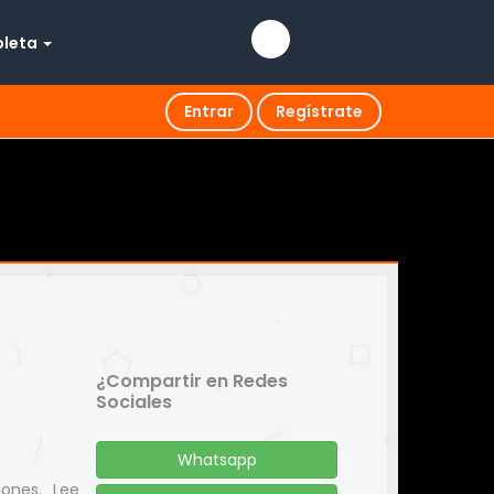
pleta
Entrar
Regístrate
¿Compartir en Redes
Sociales
Whatsapp
iones. Lee