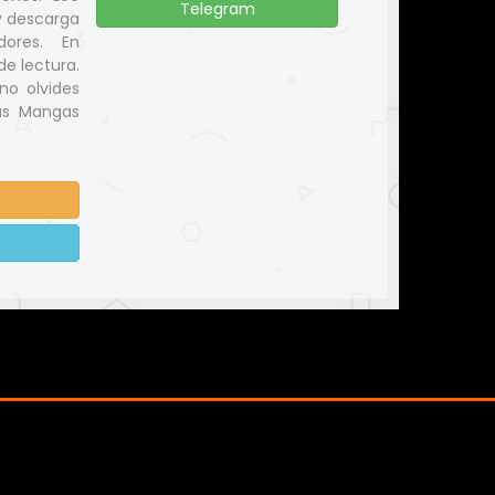
Telegram
y descarga
dores. En
e lectura.
no olvides
us Mangas