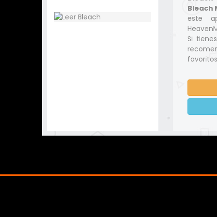
Bleach 
este a
HeavenMa
Si tiene
recomen
favoritos