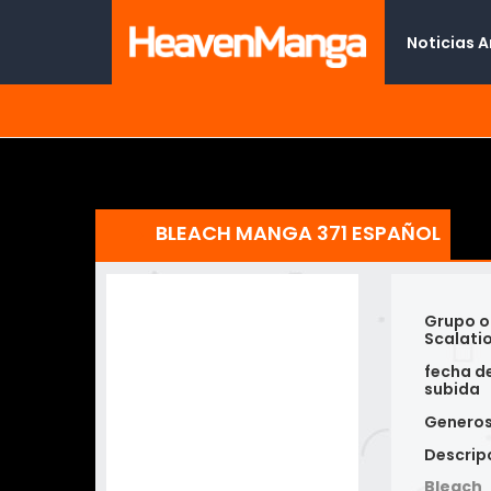
Noticias 
BLEACH MANGA 371 ESPAÑOL
Grupo o
Scalati
fecha d
subida
Genero
Descrip
Bleach