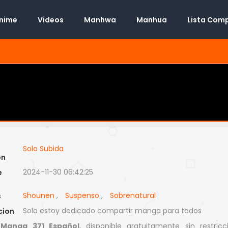
Anime
Videos
Manhwa
Manhua
Lista Com
Solo Subida
on
2024-11-30 06:42:25
e
Shounen
,
Suspenso
,
Sobrenatural
s
Solo estoy dedicado compartir manga para todos
cion
 Manga 371 Español
, disponible gratuitamente sin restricc