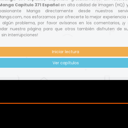
Manga Capitulo 371 Español
en alta calidad de imagen (HQ) 
pasionante Manga directamente desde nuestros servi
nga.com, nos esforzamos por ofrecerte la mejor experiencia d
s algún problema, por favor avísanos en los comentarios, ¡y 
dar nuestra página para que otros también disfruten de s
 sin interrupciones!
Iniciar lectura
Ver capítulos