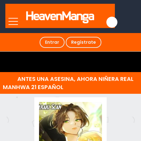
Entrar
Regístrate
ANTES UNA ASESINA, AHORA NIÑERA REAL
MANHWA 21 ESPAÑOL